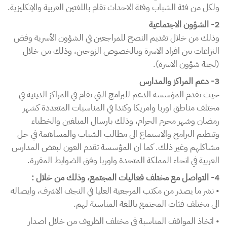
ولكل من فئة الشباب وفئة الاحداث تقام باللغتين العربية والإنكليزية.
2- الشؤون الاجتماعية
وذلك من خلال تقديم النصح للمراجعين في الشؤون الأسرية وفض
النزاعات بين افراد الاسرة وبالخصوص الزوجين، وذلك من خلال
(لجنة شؤون الاسرة).
3- دعم المراكز والمدارس
حيث تقدم المؤسسة الدعم للبرامج التي تقام في المراكز الدينية في
مختلف مناطق اوربا وامريكا وكندا في المناسبات المتعددة كشهر
رمضان وشهر محرم الحرام، وذلك بارسال المبلغين والخطباء
وتنظيم البرامج والاستماع الى مطالب الشباب والمساهمة في حل
مشاكلهم وغير ذلك.
كما ان المؤسسة تقدم العون لبعض المدارس
العربية في انحاء المملكة المتحدة واوربا وفق الضوابط المقررة.
4- التواصل مع مختلف فعاليات المجتمع، وذلك من خلال :
• نشر ما يصدر من مكتب المرجعية العليا في النجف الاشرف، وايصاله
الى مختلف فئات المجتمع باللغة المناسبة لهم.
• اتخاذ المواقف المناسبة في مختلف الظروف من خلال اصدار