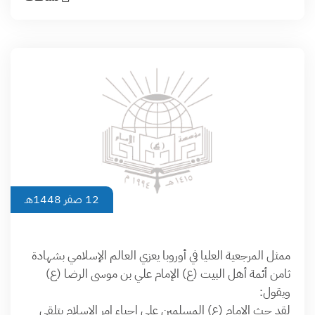
12 صفر 1448هـ
ممثل المرجعية العليا في أوروبا يعزي العالم الإسلامي بشهادة
ثامن أئمة أهل البيت (ع) الإمام علي بن موسى الرضا (ع)
ويقول:
لقد حث الامام (ع) المسلمين على احياء امر الاسلام بتلقي