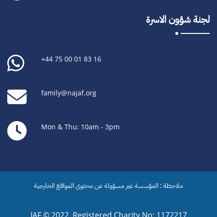
لجنة شؤون الاسرة
+44 75 00 01 83 16
family@najaf.org
Mon & Thu: 10am - 3pm
ملاحظة : المؤسسة غير مسؤولة عن محتوى المواقع الخارجية
IAF © 2022.
Registered Charity No: 1172217