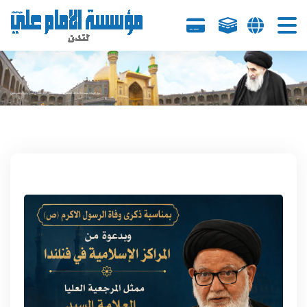
مركز الارتباط بسماحة اية الله العظمى السيد السيستاني (دام ظله) في لندن واوربا والامريكيتين